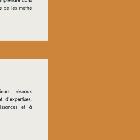
comprendre dans
le de les mettre
urs réseaux
t d'expertises,
aissances et à