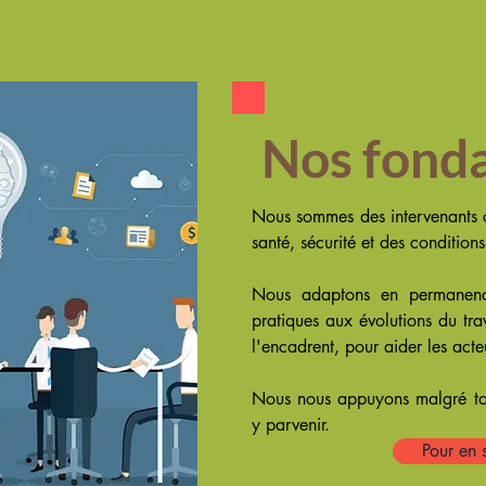
©2018
Nos fond
Nous sommes des intervenants c
santé, sécurité et des conditions
Nous adaptons en permanenc
pratiques aux évolutions du tra
l'encadrent, pour aider les acte
Nous nous appuyons malgré to
y parvenir.
Pour en 