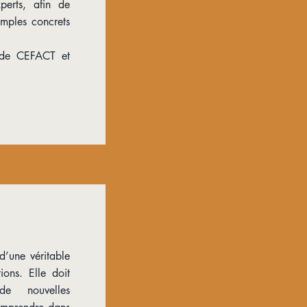
perts, afin de
emples concrets
 de CEFACT et
d’une véritable
ions. Elle doit
e nouvelles